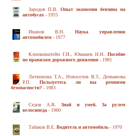
Зародов П.В.
Опыт экономии бензина на
автобусах
- 1955
Иванов В.Н.
Наука управления
автомобилем
- 1977
Клинковштейн Г.И., Юмашев Н.Н.
Пособие
по правилам дорожного движения
- 1981
Литвинова Т.А., Новоселов В.Т., Демьянова
Р.П.
Пользуетесь ли вы ремнями
безопасности?
- 1983
Седов А.В.
Знай и умей. За рулем
велосипеда
- 1960
Табаков В.Е.
Водитель и автомобиль
- 1970