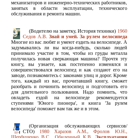
механизаторов и инженерно-технических работников,
занятых в области эксплуатации, технического
обслуживания и ремонта машин.
(Водителю на заметку, История техники)
1960
Седов А.В.
Знай и умей. За рулем велосипеда
Многие из вас любят и умеют ездить на велосипеде. А
задумывались ли вы когда-нибудь, сколько людей
принимало участие в том, чтобы из груды металла
получилась новая сверкающая машина? Прочтя эту
книгу, вы узнаете, как постепенно изменялся и
совершенствовался велосипед и как создают его на
заводе, познакомитесь с законами улиц и дорог. Кроме
того, каждый из вас, прочитавший книгу, сможет
разобрать и починить велосипед и подготовить его
для длительного пользования. Надо помнить, что
овладеть ездой на велосипеде рекомендуется
ступенями 'Юного пионера', и книга 'За рулем
велосипеда' поможет вам так же и в этом.
(Организация обслуживающих сервисов/
СТО)
1980 Харазов А.М., Фролов Ю.Н.,
Щербушенко В.С., Обиденный К.В.
Эксплуатация