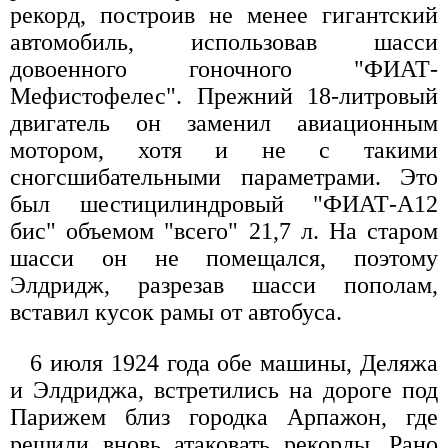
рекорд, построив не менее гигантский
автомобиль, использовав шасси
довоенного гоночного "ФИАТ-
Мефистофелес". Прежний 18-литровый
двигатель он заменил авиационным
мотором, хотя и не с такими
сногсшибательными параметрами. Это
был шестицилиндровый "ФИАТ-А12
бис" объемом "всего" 21,7 л. На старом
шасси он не помещался, поэтому
Элдридж, разрезав шасси пополам,
вставил кусок рамы от автобуса.
6 июля 1924 года обе машины, Деляжа
и Элдриджа, встретились на дороге под
Парижем близ городка Арпажон, где
решили вновь атаковать рекорды. Рано