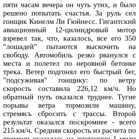
пяти часам вечера он чуть утих, и было
решено попытать счастья. За руль сел
гонщик Кинелм Ли Гюйнесс. Гигантский
авиационный 12-цилиндровый мотор
взревел так, что, казалось, все его 350
"лошадей" пытаются выскочить на
свободу. Автомобиль резко рванулся с
места и полетел по неровной бетонке
трека. Ветер подгонял его быстрый бег,
"подсуживая" гонщику: по ветру
скорость составила 226,12 км/ч. Но
обратный путь оказался труднее. Тугие
порывы ветра тормозили машину,
стремясь сбросить с трассы. Второй
результат оказался поскромнее - всего
215 км/ч. Средняя скорость из расчета по
времени оказалась на дистанции 1 мили