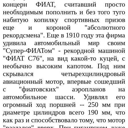
концерн ФИАТ, считавший просто
необходимым пополнить и без того туго
набитую копилку спортивных призов
еще и короной "абсолютного
рекордсмена". Еще в 1910 году эта фирма
удивила автомобильный мир своим
"Супер-ФИАТом" - рекордной машиной
"ФИАТ С76", на вид какой-то куцей, с
необычно высоким капотом. Под ним
скрывался четырехцилиндровый
авиационный мотор, впервые сошедший
с "фиатовских" аэропланов на
автомобильное шасси. Удивлял его
огромный ход поршней -- 250 мм при
диаметре цилиндров всего 190 мм, что
как раз и способствовало тому, что мотор
"раздался" вверх. При гигантском даже