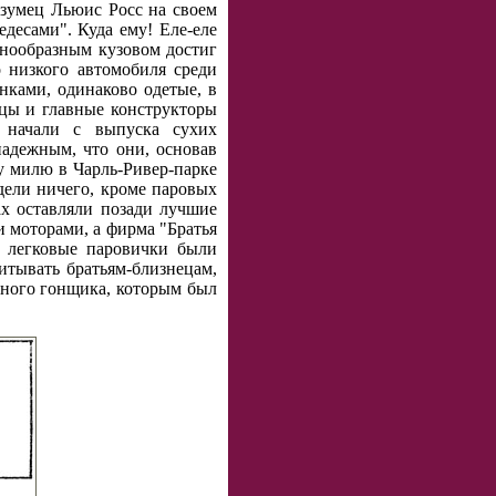
безумец Льюис Росс на своем
десами". Куда ему! Еле-еле
тенообразным кузовом достиг
 низкого автомобиля среди
ками, одинаково одетые, в
цы и главные конструкторы
 начали с выпуска сухих
надежным, что они, основав
ну милю в Чарль-Ривер-парке
дели ничего, кроме паровых
ах оставляли позади лучшие
 моторами, а фирма "Братья
е легковые паровички были
итывать братьям-близнецам,
нного гонщика, которым был