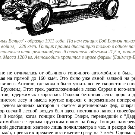
ых Венцев' - образца 1911 года. На нем гонщик Боб Бармэн показ
войны, - 228 км/ч. Гонщик прошел дистанцию только в одном напр
тановлен четырехцилиндровый двигатель объемом 21,5 л, мощнос
. Масса 1200 кг. Автомобиль хранится в музее фирмы 'Даймлер-Б
не не отличалась от обычного гоночного автомобиля и была 
вая на прямой до 160 км/ч. Это было уже явной заявкой на р
авили в Англию, где можно было узнать все ее скоростные сп
 Брукленд. Этот трек, расположенный в лесах Саррея к юго-зап
стов, одержимых скоростью. Гладкая бетонная лента дороги 
енистом лесу и имела крутые виражи с переменным попереч
е ревом мощных моторов и светом ацетиленовых фар, ошараш
пор свежий лесной воздух был здесь постоянно напоен своеоб
и 8 ноября, когда гонщик Виктор Эмери, перешедший с "Дарр
томобиле с черным прусским орлом на боку. Гонщик намерева
ьной дистанции хватило лишь полкилометра в час, и рекорд бы
1 км/ч, превысив прежнее достижение сразу на 7 км/ч. Однако 