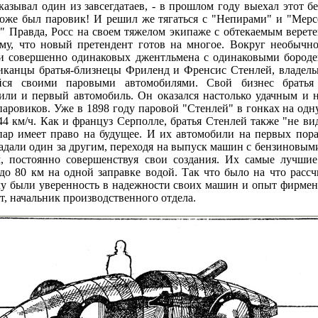
сказывал один из завсегдатаев, - в прошлом году выехал этот 
Тоже был паровик! И решил же тягаться с "Непирами" и "Мерсе
.." Правда, Росс на своем тяжелом экипаже с обтекаемым вере
му, что новый претендент готов на многое. Вокруг необычно
и совершенно одинаковых джентльмена с одинаковыми бороден
иканцы братья-близнецы Фриленд и Френсис Стенлей, владель
йся своими паровыми автомобилями. Свой бизнес братья
оили и первый автомобиль. Он оказался настолько удачным и 
паровиков. Уже в 1898 году паровой "Стенлей" в гонках на од
4 км/ч. Как и француз Серполле, братья Стенлей также "не ви
о пар имеет право на будущее. И их автомобили на первых пор
дали один за другим, переходя на выпуск машин с бензиновыми
м, постоянно совершенствуя свои создания. Их самые лучши
до 80 км на одной заправке водой. Так что было на что рассч
му были уверенность в надежности своих машин и опыт фирме
, начальник производственного отдела.