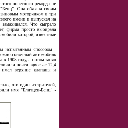
этого почетного рекорда не
"Бенц". Она обязана своим
нзиновым моторчиком в три
воего имени и выпускал на
замахивался. Что сыграло
ет, фирма просто выбирала
омобили которой, известные
ым испытанным способом -
орожно-гоночный автомобиль
 в 1908 году, а потом занял
личили почти вдвое - с 12,4
н имел верхние клапаны и
тью, что один из зрителей,
оили имя "Блитцен-Бенц" -