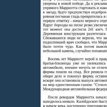
уверены в новой победе. Да и реклам
упрямого Марриотта стартовать и нако
к заезду, будто предчувствуя недобро
ровная песчаная гладь превратилась в
первую отметку - начало мерного отре
Вдруг борозды на песке резко увеличи
тот момент она достигла 241 км/ч. 
Деревянная конструкция разлетелась
Сбежавшиеся люди не верили, что за
подоспевший врач сообщил, что Марри
было почти чудо. Как потом выясни
небольшой камень, случайно попавший
Восемь лет Марриотт верой и прав
братья-близнецы уже не увлекалис
автомобили, внешне ничуть не отлич
фирмы пошли на спад. Все решила ги
общее дело и покинул фирму, остави
вскоре она остановила выпуск автомо
на мир единственным глазом: "Стоило
Международная автомобильная федераци
После рекордов Марриотта началс
находилось немало. Калейдоскоп быст
в начале века, постепенно притормоз