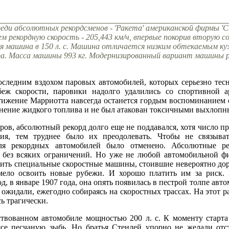
ди абсолютных рекордсменов - 'Ракета' американской фирмы 'Ст
 рекордную скорость - 205,443 км/ч, впервые покорив вторую с
я машина в 150 л. с. Машина отличается низким обтекаемым ку
ра. Масса машины 993 кг. Модернизированный вариант машины ра
оследним вздохом паровых автомобилей, которых серьезно тес
беж скорости, паровики надолго удалились со спортивной 
тижение Марриотта навсегда останется гордым воспоминанием о
ранение жидкого топлива и не был атакован токсичными выхлопн
ов, абсолютный рекорд долго еще не поддавался, хотя число п
я, тем труднее было их преодолевать. Чтобы не связыват
ля рекордных автомобилей было отменено. Абсолютные ре
у без всяких ограничений. Но уже не любой автомобильной ф
роить специальные скоростные машины, стоившие невероятно до
мело освоить новые рубежи. И хорошо платить им за риск.
од, в январе 1907 года, она опять появилась в пестрой толпе ав
ожидали, ежегодно собираясь на скоростных трассах. На этот ра
ь трагически.
твованном автомобиле мощностью 200 л. с. К моменту старта
ассе песчаную зыбь. Но братья Стенлей упорно не желали от