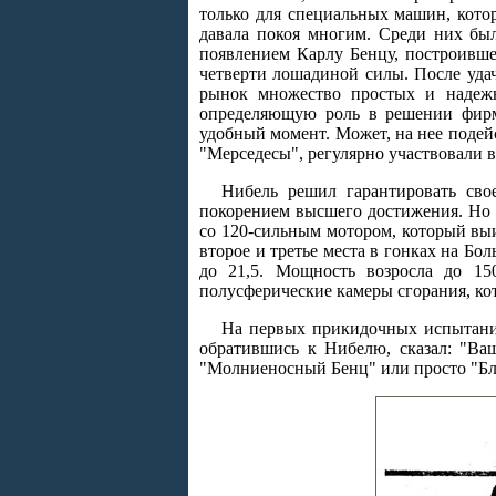
только для специальных машин, кото
давала покоя многим. Среди них бы
появлением Карлу Бенцу, построивше
четверти лошадиной силы. После уда
рынок множество простых и надежн
определяющую роль в решении фирм
удобный момент. Может, на нее поде
"Мерседесы", регулярно участвовали в 
Нибель решил гарантировать св
покорением высшего достижения. Но 
со 120-сильным мотором, который выи
второе и третье места в гонках на Б
до 21,5. Мощность возросла до 15
полусферические камеры сгорания, ко
На первых прикидочных испытания
обратившись к Нибелю, сказал: "Ва
"Молниеносный Бенц" или просто "Бл