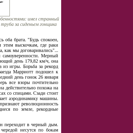
собенностями: имел странный
 труба за сиденьем гонщика
ь оба брата. "Будь спокоен,
 этим выскочкам, где раки
а, как мы договаривались"...
й самоуверенности. Мерный
ующий день 179,82 км/ч, она
 из игры. Борьба за рекорд
заезда Марриотт подошел к
ледний день гонок 26 января
ерь все взоры почтительно
на действительно похожа на
сах со спицами. Сзади стоит
дшает аэродинамику машины.
 признают революционность
иеся по земле, рекордные
он переходит в черный дым.
 чередой несутся по бокам