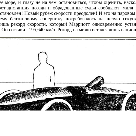
е море, и глазу не на чем остановиться, чтобы оценить, наск
от дистанция позади и обрадованные судьи сообщают: миля п
установлен! Новый рубеж скорости преодолен! И это на паровом
му бензиновому сопернику потребовалось на целую секун
лишь рекорд скорости, который Марриотт одновременно уста
 Он составил 195,640 км/ч. Рекорд на милю остался лишь наци