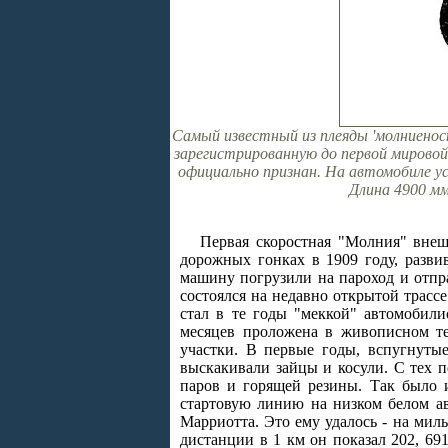
Самый известный из плеяды 'молниеносн
зарегистрированную до первой мировой 
официально признан. На автомобиле ус
Длина 4900 мм
Первая скоростная "Молния" внеш
дорожных гонках в 1909 году, разви
машину погрузили на пароход и отпр
состоялся на недавно открытой трассе
стал в те годы "меккой" автомобили
месяцев проложена в живописном т
участки. В первые годы, вспугнуты
выскакивали зайцы и косули. С тех 
паров и горящей резины. Так было 
стартовую линию на низком белом ав
Марриотта. Это ему удалось - на мил
дистанции в 1 км он показал 202, 69