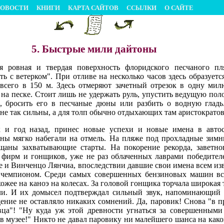
ОВОСТИ
КНИГИ
КАРТА САЙТОВ
ССЫЛКИ
О САЙТЕ
5. Быстрые мили дайтоны
я ровная и твердая поверхность флоридского песчаного пл
ь с ветерком". При отливе на несколько часов здесь образуетс
всего в 150 м. Здесь отмеряют зачетный отрезок в одну мил
на песке. Стоит лишь не удержать руль, упустить ведущую поло
, бросить его в песчаные дюны или разбить о водную гладь.
 не так сильны, а для толп обычно отдыхающих там аристократов 
к и год назад, принес новые успехи и новые имена в автос
олны мягко набегали на отмель. На пляже под прохладные зимн
щаны захватывающие старты. На покорение рекорда, заветног
 фирм и гонщиков, уже не раз облаченных лаврами победител
ле и Винченцо Лянчиа, впоследствии давшие свои имена всем и
ь чемпионом. Среди самых совершенных бензиновых машин в
ожее на каноэ на колесах. За головой гонщика торчала широкая т
тели. И их домысел подтверждал сильный звук, напоминающий
дение не оставляло никаких сомнений. Да, паровик! Снова "в 
овца"! "Ну куда уж этой древности угнаться за совершенным
в музее!" Никто не давал паровику ни малейшего шанса на какой