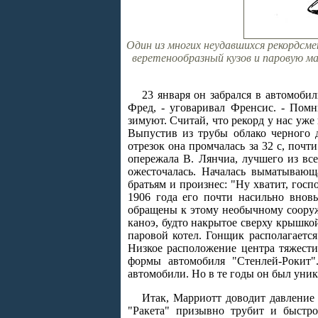
Один из многих неудавшихся рекордсме
веретенообразный кузов и паровую ма
23 января он забрался в автомобил
Фред, - уговаривал Френсис. - Пом
зимуют. Считай, что рекорд у нас уже 
Выпустив из трубы облако черного д
отрезок она промчалась за 32 с, поч
опережала В. Лянчиа, лучшего из все
ожесточалась. Началась выматывающ
братьям и произнес: "Ну хватит, госп
1906 года его почти насильно внов
обращены к этому необычному сооруж
каноэ, будто накрытое сверху крышко
паровой котел. Гонщик располагаетс
Низкое расположение центра тяжест
формы автомобиля "Стенлей-Рокит"
автомобили. Но в те годы он был уник
Итак, Марриотт доводит давление 
"Ракета" призывно трубит и быстро