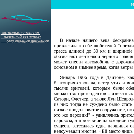
Н
В начале нашего века бескрайна
привлекала к себе любителей "поездит
трасса длиной до 30 км и шириной 
обозначают ленточкой черного гравия 
может снести автомобиль с дорожки
основном в зимнее время, когда ветры
Январь 1906 года в Дайтоне, ка
благоприятствовала, ветер утих и в
тысячи зрителей, которым были обе
множество претендентов - известных
Сатори, Флетчер, а также Луи Шевро
из них тогда не суждено было стат
низкое продолговатое сооружение, пох
это же паровик!" - удивлялись зри
паровоза, а призывное пароходное гу
существ затесалась одна паршивая 
недоумевали многие. - Ей место лишь 