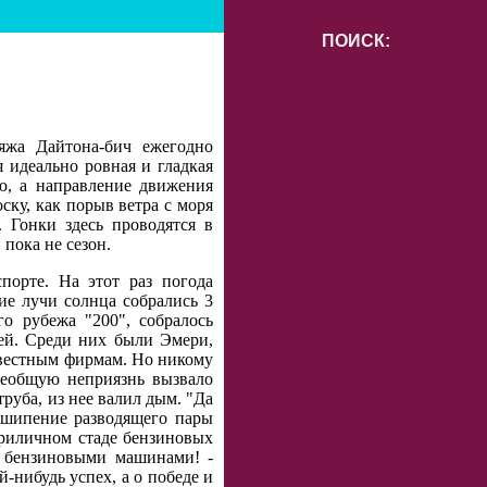
ПОИСК:
яжа Дайтона-бич ежегодно
я идеально ровная и гладкая
ю, а направление движения
ску, как порыв ветра с моря
 Гонки здесь проводятся в
пока не сезон.
порте. На этот раз погода
ие лучи солнца собрались 3
о рубежа "200", собралось
ей. Среди них были Эмери,
звестным фирмам. Но никому
сеобщую неприязнь вызвало
руба, из нее валил дым. "Да
 шипение разводящего пары
приличном стаде бензиновых
и бензиновыми машинами! -
-нибудь успех, а о победе и