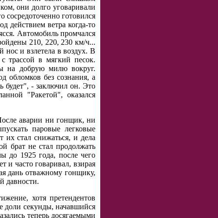
иком, они долго уговаривали
го сосредоточенно готовился
од действием ветра когда-то
рясся. Автомобиль промчался
йдены 210, 220, 230 км/ч...
 нос и взлетела в воздух. В
 с трассой в мягкий песок.
ны на добрую милю вокруг.
д обломков без сознания, а
 будет", - заключил он. Это
анной "Ракетой", оказался
После аварии ни гонщик, ни
ыпускать паровые легковые
 их стал снижаться, и дела
ой брат не стал продолжать
ы до 1925 года, после чего
т и часто говаривал, взирая
ая дань отважному гонщику,
й давности.
тижение, хотя претендентов
ые доли секунды, начавшийся
казались теперь досягаемыми