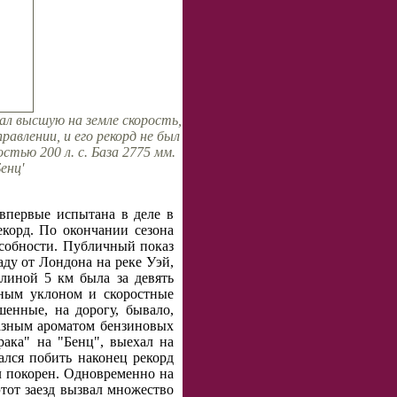
ал высшую на земле скорость,
авлении, и его рекорд не был
тью 200 л. с. База 2775 мм.
енц'
впервые испытана в деле в
екорд. По окончании сезона
особности. Публичный показ
аду от Лондона на реке Уэй,
длиной 5 км была за девять
ным уклоном и скоростные
енные, на дорогу, бывало,
разным ароматом бензиновых
ака" на "Бенц", выехал на
лся побить наконец рекорд
л покорен. Одновременно на
этот заезд вызвал множество