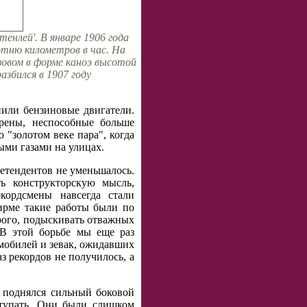
енлей'. В январе 1906 года
отню километров в час. На
зовом в форме каноэ высотой
збился в 1907 году
нили бензиновые двигатели.
арены, неспособные больше
 "золотом веке пара", когда
ыми газами на улицах.
ретендентов не уменьшалось.
ь конструкторскую мысль,
кордсмены навсегда стали
ирме такие работы были по
рого, подыскивать отважных
 В этой борьбе мы еще раз
томобилей и зевак, ожидавших
з рекордов не получилось, а
 поднялся сильный боковой
ступать. Они были слишком