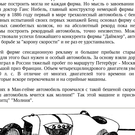
рые построить могла не каждая фирма. Но мысль о завоевании 
л доктор Ганс Нибель, главный конструктор немецкой фирмы 
му в 1886 году первый в мире трехколесный автомобиль с бе
чных испытаний своих первых экипажей Бенц основал фирму с
ых самобеглых колясок, но на абсолютный рекорд пока не 
ы построить рекордный автомобиль, точно неизвестно. Мож
йствовали успехи ближайшего конкурента фирмы "Даймлер", авт
борьбе за "корону скорости" и не раз ее удостаивались.
оей фирме сенсационную рекламу и большие прибыли стар
для этого был нужен и особый автомобиль. За основу взяли д
грал в России тяжелый пробег по маршруту Петербург - Москва
ольшой приз Франции. Объем четырехцилиндрового двигателя уве
0 л. с. В отличие от многих двигателей того времени о
торые вскоре перекочевали и на серийные машины.
х в Ман-гейме автомобиль промчался с такой бешеной скорос
ш автомобиль мчится как молния!" Так этой машине и присв
итц" "Молния".