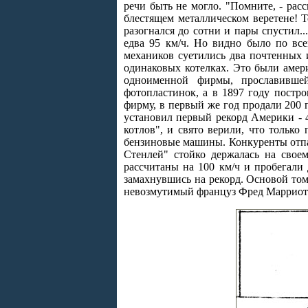
речи быть не могло. "Помните, - рас
блестящем металлическом веретене! 
разогнался до сотни и пары спустил.
едва 95 км/ч. Но видно было по все
механиков суетились два почтенных 
одинаковых котелках. Это были амер
одноименной фирмы, прославивше
фотопластинок, а в 1897 году постр
фирму, в первый же год продали 200 
установил первый рекорд Америки - 4
котлов", и свято верили, что тольк
бензиновые машины. Конкуренты отпа
Стенлей" стойко держалась на свое
рассчитаны на 100 км/ч и пробегали 
замахнувшись на рекорд. Основой то
невозмутимый француз Фред Марриотт