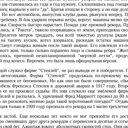
а им становилась из года в год нужнее. Склонившись над гонщ
нец вырвали у него "да". Братья отошли в сторону, а он еще дол
е. Но вот автомобиль, выпустив клубы дыма, рванулся вперед. П
 гребенку. В бок ударяли порывы ветра, корпус машины мелко т
зка. Скорость быстро нарастает. Позади уже прежний рекорд. Про
лись, и "Ракета", тяжело оторвавшись от земли, приподняла свой
Пролетев метров тридцать, она всей тяжестью рухнула рядом
 на тысячу кусков, котел взорвался, раскидав остатки маши
станут гонщика живым после такой аварии. Его извлекли из-по
отт жив, только сильно поранено лицо и сломаны ребра. "Жить
лось, причиной незапланированной "мертвой петли", продел
 под колесо. Впрочем, это была лишь официальная версия.
дой служил фирме "Стенлей", не раз выводя ее в победители. 
ь автогонками. Фирма "Стенлей" продолжала по-прежнему в
авшиеся от бензиновых. Но как они ни были совершенны, сбыт
бель Френсиса Стенлея в дорожной аварии в 1917 году. Втор
в ее на произвол судьбы. Их имя служило еще эмблемой фирм
билей и распалась. А удачливый Фред Марриотт прожил до 80 ле
 ли рисковать жизнью ради такой коротенькой поездки?" Отдав
я только в 1909 году признала его рекорд на 1 милю трехлетне
я застой. Еще несколько лет никто не мог превзойти его дос
ро сменявших друг друга рекордов с перевесом в десятые и сот
ил свой бег. Ажиотаж вокруг абсолютных скоростей стих. Они о