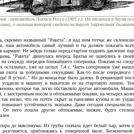
нов - автомобиль Льюиса Росса (1905 г.). Он отличался двумя о
шину, о наличии которой свидетельствует 'паровозная' дымовая
ь, скромно названный "Ракета", и над ним тотчас же склонилис
ни, наш автомобиль самый лучший и ты должен показать всем
в кармане. Не забудь только перед стартом поднять давление пар
ыма, "Ракета" двинулась вперед. Братья не ошиблись в свое
ти на секунду опередив ближайшего соперника. Показав на след
х остальных, уже на целых 7,4 с. Часть соперников уже вышла
ая охота за победными секундами. Как-то после очередного 
ода! Я устал!.." Но до конца еще было далеко. В решающий пос
ь усадили в машину и выкатили ее на стартовую линию. Теп
ению, которое так легко обставляло другие автомобили. Маши
й, с заостренным носом и обтекаемыми боками, на четырех коле
я так низко, что он почти скрыт за панелями кузова и не уху
и повышает устойчивость экипажа. Даже сегодня специалисты
. От него пошли другие обтекаемые, низкие, будто стелющ
ален.
пара до максимума. Из трубы сначала идет белый пар, затем 
 разгоняется, приближаясь к отмеренной миле. Бесконечной