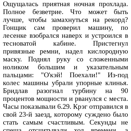
Ощущалась приятная ночная прохлада.
Полное безветрие. Что может быть
лучше, чтобы замахнуться на рекорд?
Гонщик сам проверил машину, по
лесенке взобрался наверх и устроился в
тесноватой кабине. Пристегнул
привязные ремни, надел кислородную
маску. Поднял руку со сложенными
ноликом большим и указательным
пальцами: "О'кэй! Поехали!" Из-под
колес машины убрали упорные клинья.
Бридлав разогнал турбину на 90
процентов мощности и рванулся с места.
Часы показывали 6.29. Крэг отправился в
свой 23-й заезд, которому суждено было
стать самым счастливым. Секунды не
спеша отсчитывали ход времени, а