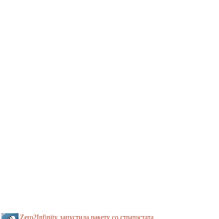
Zero2Infinity запустила ракету со стратостата